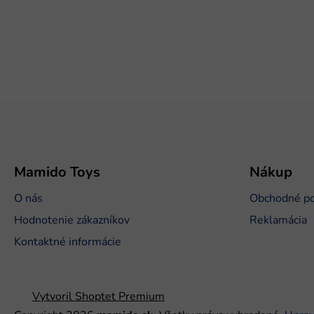
Z
á
p
ä
t
Mamido Toys
Nákup
i
O nás
Obchodné p
e
Hodnotenie zákazníkov
Reklamácia
Kontaktné informácie
Vytvoril Shoptet Premium