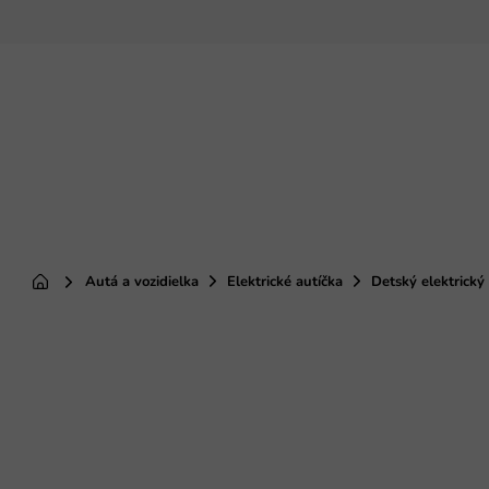
Prejsť
na
obsah
Autá a vozidielka
Elektrické autíčka
Detský elektrick
Domov