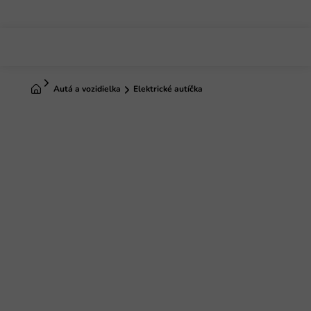
Prejsť
na
obsah
Domov
Autá a vozidielka
Elektrické autíčka