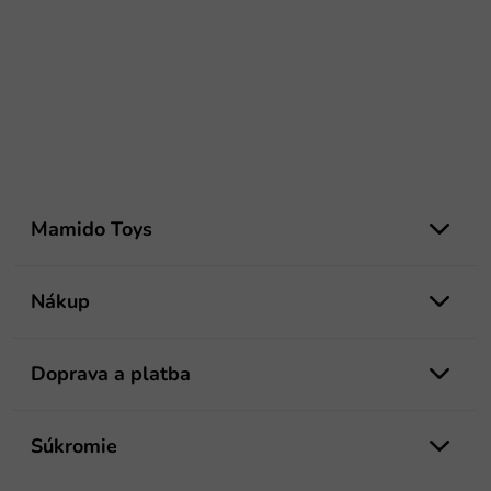
Z
á
Mamido Toys
p
ä
t
Nákup
i
e
Doprava a platba
Súkromie