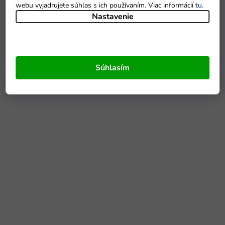
webu vyjadrujete súhlas s ich používaním. Viac informácií
tu
.
Nastavenie
Súhlasím