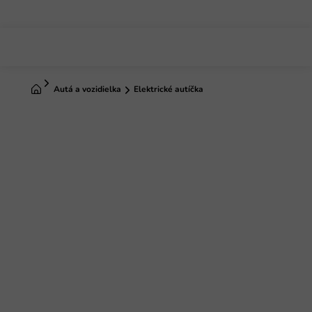
Prejsť
na
obsah
Domov
Autá a vozidielka
Elektrické autíčka