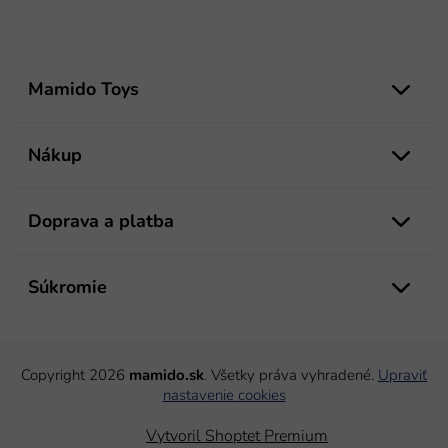
Z
á
Mamido Toys
p
ä
t
Nákup
i
e
Doprava a platba
Súkromie
Copyright 2026
mamido.sk
. Všetky práva vyhradené.
Upraviť
nastavenie cookies
Vytvoril Shoptet Premium