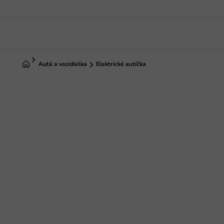
Prejsť
na
obsah
Domov
Autá a vozidielka
Elektrické autíčka