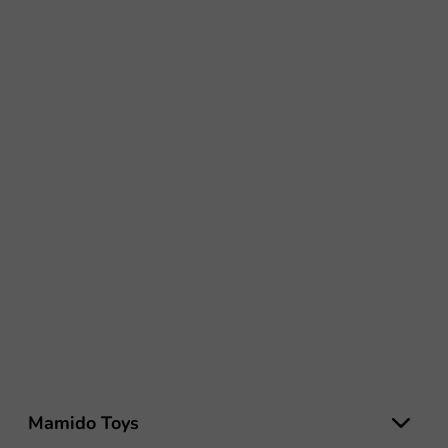
Z
á
Mamido Toys
p