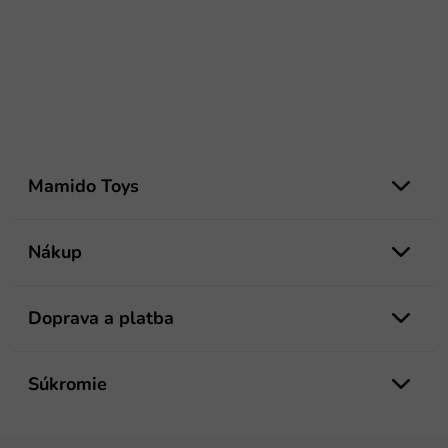
Z
á
Mamido Toys
p
ä
t
Nákup
i
e
Doprava a platba
Súkromie