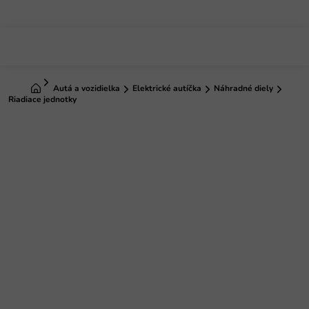
Prejsť
na
obsah
Domov
Autá a vozidielka
Elektrické autíčka
Náhradné diely
Riadiace jednotky